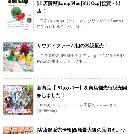
[出店情報]Lamp Plus [SUI Cup] 協賛・出
店！
来る2019/8/31（土）、ボルダリングジムLamp＋
にて行われるコンペ「SU ...
サウディファーム初の常設販売！
この度神奈川県愛甲石田のLamp+さんにてSAUDI
FARMの手作りチョークボ ...
新商品【PD9カバー】を実店舗先行販売開
始しました！
PD9カバー、début！！小田原のwisteriaさま
(@climbing ...
[実店舗販売情報]西湘最大級の品揃え。ウ